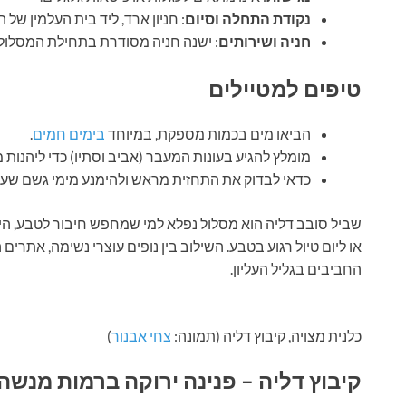
נקודת התחלה וסיום
: חניון ארד, ליד בית העלמין של ה
חניה ושירותים
: ישנה חניה מסודרת בתחילת המסלול, 
טיפים למטיילים
הביאו מים בכמות מספקת, במיוחד
בימים חמים
.
מומלץ להגיע בעונות המעבר (אביב וסתיו) כדי ליהנו
כדאי לבדוק את התחזית מראש ולהימנע מימי גשם שעלו
שביל סובב דליה הוא מסלול נפלא למי שמחפש חיבור לטבע, היס
או ליום טיול רגוע בטבע. השילוב בין נופים עוצרי נשימה, אתרי
החביבים בגליל העליון.
כלנית מצויה, קיבוץ דליה (תמונה:
צחי אבנור
)
קיבוץ דליה – פנינה ירוקה ברמות מנשה