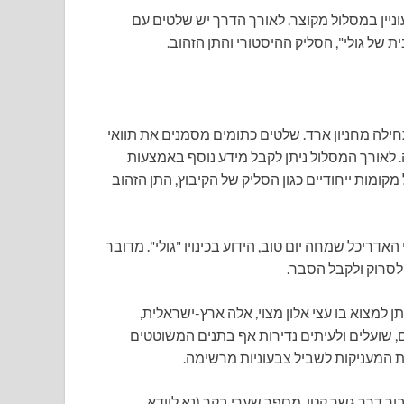
ניין במסלול מקוצר. לאורך הדרך יש שלטים עם
 של גולי", הסליק ההיסטורי והתן הזהוב.
חילה מחניון ארד. שלטים כתומים מסמנים את תוואי
 לאורך המסלול ניתן לקבל מידע נוסף באמצעות
קומות ייחודיים כגון הסליק של הקיבוץ, התן הזהוב
על פני "הבית של גולי", שנבנה בשנת 1982 על ידי האדריכל שמחה יום טוב, הידוע בכינויו "גולי". מדובר
ן למצוא בו עצי אלון מצוי, אלה ארץ-ישראלית,
, שועלים ולעיתים נדירות אף בתנים המשוטטים
פות המעניקות לשביל צבעוניות מרשימה.
ור דרך גשר קטן, מספר שערי בקר (נא לוודא