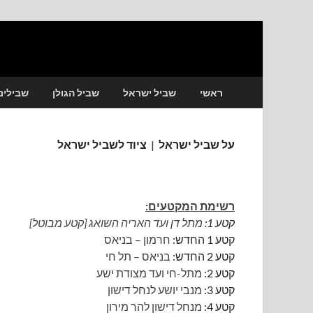
שביליסט
הכל למטייל בשבילי ישראל
ראשי
שביל ישראל
שביל הגולן
שבילים
על שביל ישראל
|
ציוד לשביל ישראל
רשימת המקטעים:
קטע 1:
מתל דן ועד האריה השואג [קטע מבוטל]
קטע 1 החדש:
חרמון – בניאס
קטע 2 החדש:
בניאס – תל חי
קטע 2:
מתל-חי ועד מצודת ישע
קטע 3:
מנבי יושע לנחל דישון
קטע 4:
מנחל דישון להר מירון