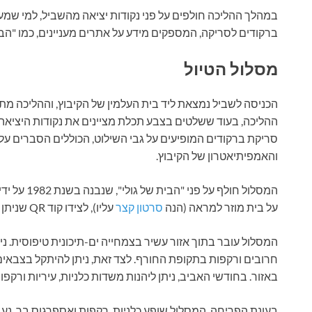
במהלך ההליכה חולפים על פני נקודות יציאה מהשביל, למי שמעו
ברקודים לסריקה, המספקים מידע על אתרים מעניינים, כמו "הבית
מסלול הטיול
הכניסה לשביל נמצאת ליד בית העלמין של הקיבוץ, וההליכה מת
ההליכה, בעוד ששלטים בצבע תכלת מציינים את נקודות היציאה.
סריקת ברקודים המופיעים על גבי השילוט, הכוללים הסברים על מ
והאמפיתיאטרון של הקיבוץ.
המסלול חולף 
על בית מוזר למראה (הנה
סרטון קצר
עליו), לצידו קוד QR שניתן לסרוק ולקבל הסבר.
המסלול עובר בתוך אזור עשיר בצמחייה ים-תיכונית טיפוסית. נית
חרובים ורקפות בתקופת החורף. לצד זאת, ניתן להיתקל בצבאים
באזור. בחודשי האביב, ניתן ליהנות משדות כלניות, עיריות ורק
בעונת הפריחה, המסלול שופע כלניות, רקפות ואספרגוס בר. נעב