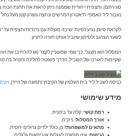
סגירתם), ותצפית ייחודית שממנה ניתן לראות את תחנת הכוח
נעבור ליד האמפי-תיאטרון המרשים ונחצה גשרון קטן מעל נחל ד
לקראת סיום, נגיע לפינת ישיבה מוצלת עם נדנדות ותצפית על "ג
לשער הצהוב ולסימון שיוביל אותנו חזרה לחניון.
המסלול הוא מעגלי, כך שמי שמעוניין לקצר (או להרחיב) את הה
שקיימות לאורכו של השביל. הדרך פשוטה להליכה והטיול בה מת
כניסה לשביל ליד בית העלמין של הקיבוץ (תמונה של היידן,
ויקיפ
מידע שימושי
רמת קושי
: קלה עד בינונית.
אורך המסלול
: 5 ק"מ.
מתאים למשפחות?
כן, כולל ילדים גדולים יחסית.
נגישות
: אינו מתאים לעגלות או כיסאות גלגלים.