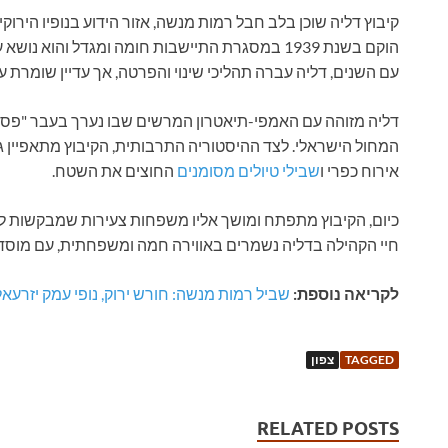
קיבוץ דליה שוכן בלב חבל רמות מנשה, אזור הידוע בנופיו הירוק
הוקם בשנת 1939 במסגרת התיישבות חומה ומגדל והוא
עם השנים, דליה עברה תהליכי שינוי והפרטה, אך עדיין שומרת על
דליה מזוהה עם האמפי-תיאטרון המרשים שבו נערך בעבר "פסטי
המחול הישראלי. לצד ההיסטוריה התרבותית, הקיבוץ מתאפיין גם
אירוח כפרי ו
שבילי טיולים מסומנים
החוצים את השטח.
כיום, הקיבוץ מתפתח ומושך אליו משפחות צעירות שמבקשות לש
חיי הקהילה בדליה נשמרים באווירה חמה ומשפחתית, עם מוסדות
לקריאה נוספת:
שביל רמות מנשה: חורש ירוק, נופי עמק יזרעאל
TAGGED
צפון
RELATED POSTS