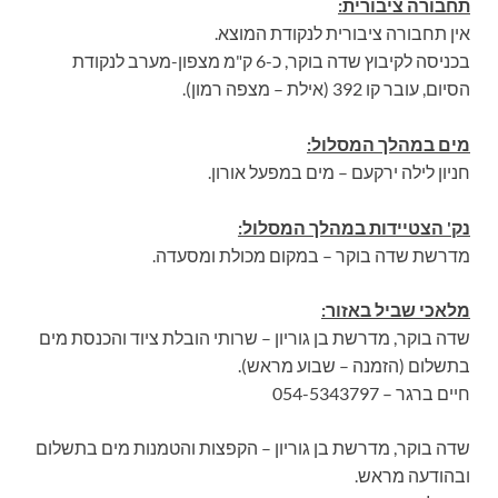
תחבורה ציבורית:
אין תחבורה ציבורית לנקודת המוצא.
בכניסה לקיבוץ שדה בוקר, כ-6 ק"מ מצפון-מערב לנקודת
הסיום, עובר קו 392 (אילת – מצפה רמון).
מים במהלך המסלול:
חניון לילה ירקעם – מים במפעל אורון.
נק' הצטיידות במהלך המסלול:
מדרשת שדה בוקר – במקום מכולת ומסעדה.
מלאכי שביל באזור:
שדה בוקר, מדרשת בן גוריון – שרותי הובלת ציוד והכנסת מים
בתשלום (הזמנה – שבוע מראש).
חיים ברגר – 054-5343797
שדה בוקר, מדרשת בן גוריון – הקפצות והטמנות מים בתשלום
ובהודעה מראש.