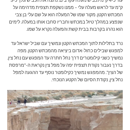
ק"מ עד לראש מעלה עלי – ממנו נשקפת תצפית מדהימה על
המכתש הקטן. מקור שמו של המעלה הוא על שם עלי בן צבי
שנפצע במהלך טיול במכתש וחבריו סחבו אותו במעלה. לימים
הוא נהרג בקרבות בבית קשת והמעלה נקרא על שמו.
נרד בתלילות לתוך המכתש הקטן ונמשיך עם שביל ישראל עד
למפגש שבילים כחול-אדום ביציאה מהמכתש הקטן. מפה
נמשיך כשני קילומטרים דרך נחל חתרה עד המפגש עם נחל צין.
בדרך נעבור נקודת תצפית יפה על מפל צין נקראת ה-"מרפסת
של הצין". מהמפגש נמשיך כקילומטר נוסף עד ההגעה למפל
נחל צין, נקודת הסיום של הקטע הנוכחי.