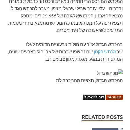
המכתש הם רכס הרי חתירה במערב ורכס הר כרבולת במזרח
ובדרום – עליו עובר שביל ישראל. מצפון מערב למכתש הגדול
נמצא הר אבנון, המתנשא לגובה של 656 מטרים ומספק
תצפית יפה על המכתש. במרכז המכתש מתנשאים הרי מטמור,
המגיעים לשיא גובה של 494 מטרים.
במכתש הגדול אזור עם חולות צבעוניים הדומים לאלו
שב
מכתש הקטן
שם נחשפו שכבות של אבן חול בצבעים שונים,
המתפוררת במגע ומגלות מגוון צבעים רב.
המכתש הגדול, תצפית מהר כרבולת
TAGGED
שביל ישראל
RELATED POSTS