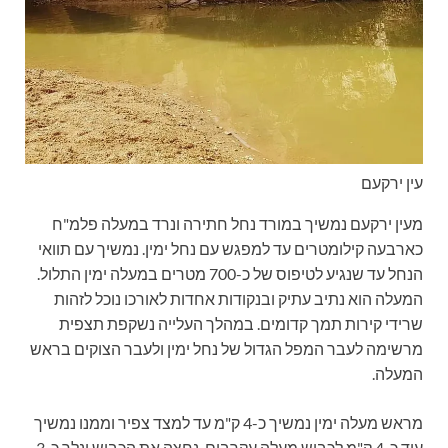
עין ירקעם
מעין ירקעם נמשיך במורד נחל חתירה ונרד במעלה פלמ"ח
כארבעה קילומטרים עד למפגש עם נחל ימין. נמשיך עם תוואי
הנחל עד שנגיע לטיפוס של כ-700 מטרים במעלה ימין התלול.
המעלה הוא נתיב עתיק ובנקודות אחדות לאורכו נוכל לזהות
שרידי קירות תמך קדומים. במהלך העלייה נשקפת תצפית
מרשימה לעבר המפל הגדול של נחל ימין ולעבר הצוקים בראש
המעלה.
מראש מעלה ימין נמשיך כ-4 ק"מ עד למצד צפיר וממנו נמשיך
עוד כ-4 ק"מ לכביש מעלה עקרבים. נחצה את הכביש ונלך כ-3