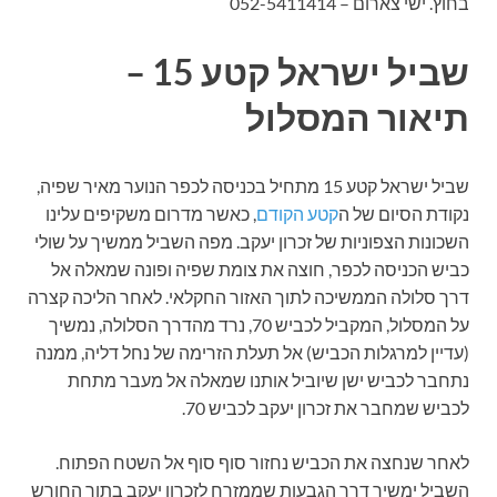
בחוץ. ישי צארום – 052-5411414
שביל ישראל קטע 15 –
תיאור המסלול
שביל ישראל קטע 15 מתחיל בכניסה לכפר הנוער מאיר שפיה,
נקודת הסיום של ה
קטע הקודם
, כאשר מדרום משקיפים עלינו
השכונות הצפוניות של זכרון יעקב. מפה השביל ממשיך על שולי
כביש הכניסה לכפר, חוצה את צומת שפיה ופונה שמאלה אל
דרך סלולה הממשיכה לתוך האזור החקלאי. לאחר הליכה קצרה
על המסלול, המקביל לכביש 70, נרד מהדרך הסלולה, נמשיך
(עדיין למרגלות הכביש) אל תעלת הזרימה של נחל דליה, ממנה
נתחבר לכביש ישן שיוביל אותנו שמאלה אל מעבר מתחת
לכביש שמחבר את זכרון יעקב לכביש 70.
לאחר שנחצה את הכביש נחזור סוף סוף אל השטח הפתוח.
השביל ימשיך דרך הגבעות שממזרח לזכרון יעקב בתוך החורש