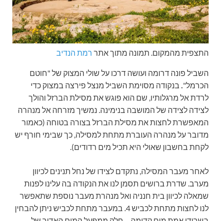
התצפית מהמקום. תמונה מתוך אתר
רמת הנדיב
השביל פונה דרומה ועושה דרכו על שולי המצוק של "חוטם
הכרמל"
.
בנקודה מסוימת השביל מנצל פירצה במצוק כדי
לרדת אל מרגלותיו, שם הוא פוגש את מסילת הברזל והולך
לצידה לצידה של המושבה בנימינה. נמשיך מזרחה אל מנהרה
המאפשרת לחצות את מסילת הברזל בצורה בטוחה (כאמור
מדובר על מנהרה העוברת מתחת למסילה, כך שבימי חורף יש
לקחת בחשבון שאולי היא תכיל מים רדודים).
לאחר מעבר המסילה, נתקדם לצידו של נחל תנינים לכיוון
מערב. שדרת ברושים תסמן לנו את הנקודה בה עלינו לפנות
שמאלה לכיוון בית חנניה ואל מנהרת מעבר נוספת שתאפשר
לנו לחצות מתחת לכביש 4. במעבר מתחת לכביש ניתן להבחין
בשרידי אמת מים קדומה – חלק ממפעל המים האדיר של