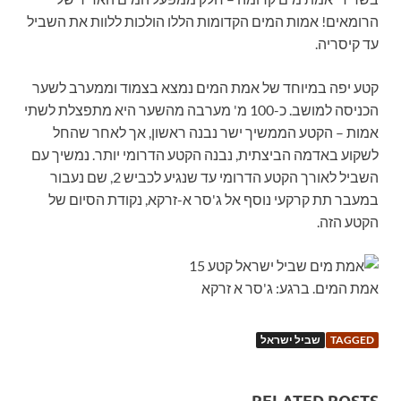
הרומאים! אמות המים הקדומות הללו הולכות ללוות את השביל
עד קיסריה.
קטע יפה במיוחד של אמת המים נמצא בצמוד וממערב לשער
הכניסה למושב. כ-100 מ' מערבה מהשער היא מתפצלת לשתי
אמות – הקטע הממשיך ישר נבנה ראשון, אך לאחר שהחל
לשקוע באדמה הביצתית, נבנה הקטע הדרומי יותר. נמשיך עם
השביל לאורך הקטע הדרומי עד שנגיע לכביש 2, שם נעבור
במעבר תת קרקעי נוסף אל ג'סר א-זרקא, נקודת הסיום של
הקטע הזה.
אמת המים. ברגע: ג'סר א זרקא
TAGGED
שביל ישראל