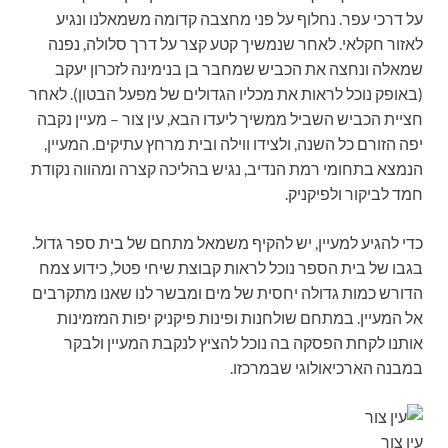
על דרכי עפר. נחלוף על פני מחצבה קדומה משמאלנו ונגיע
לאזור חקלאי. לאחר שנמשיך קטע קצר על דרך סלולה, נפנה
שמאלה ונחצה את הכביש שמחבר בן בנימינה לזכרון יעקב
(באופק נוכל לראות את מכליו הגדולים של מפעל הבטון). לאחר
חציית הכביש השביל ממשיך ליעדו הבא, עין צור – מעיין נקבה
יפה הזורם כל השנה, ולצידו ווילה ובית מרחץ עתיקים. המעיין,
הנמצא בתחומי רמת הנדיב, נגיש בהליכה קצרה ומהווה נקודת
חמד לביקור ולפיקניק.
כדי להגיע למעיין, יש להקיף משמאל מתחם של בית ספר גדול.
בגבו של בית הספר נוכל לראות קבוצת שיחי פטל, כידוע צמח
הדורש כמות גדולה יחסית של מים ומבשר לנו שאנו מתקרבים
אל המעיין. במתחם שולחנות ופינות פיקניק יפות המזמינות
אותנו לקחת הפסקה בה נוכל להציץ לנקבת המעיין ולבקר
במבנה הארכיאולוגי שבמרכזו.
עין צור