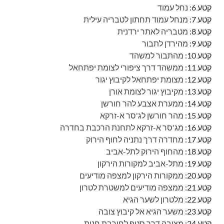
קטע 6:
נחל עמוד
קטע 7:
מנחל עמוד תחתון לטבריה עילית
קטע 8:
מטבריה לאתר ירדנית
קטע 9:
מהירדן לתבור
קטע 10:
מהתבור למשהד
קטע 11:
ממשהד דרך ציפורי לצומת יפתחאל
קטע 12:
מצומת יפתחאל לקיבוץ יגור
קטע 13:
מקיבוץ יגור לצומת אורן
קטע 14:
ממערת אצבע להר חורשן
קטע 15:
מהר חורשן לג'סר א-זרקא
קטע 16:
מג'סר א-זרקא לתחנת הרכבת בחדרה
קטע 17:
מחדרה דרך נתניה לחוף הירוק
קטע 18:
מהחוף הירוק לתל-אביב
קטע 19:
מתל-אביב למקורות הירקון
קטע 20:
ממקורות הירקון למצפה מודיעים
קטע 21:
ממצפה מודיעים למשטרת לטרון
קטע 22:
מלטרון לשער הגיא
קטע 23:
משער הגיא אל קיבוץ צובה
קטע 24:
מצובה דרך סטף לחורבת חנות