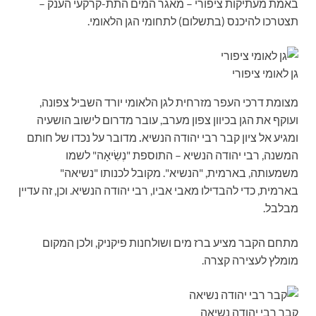
באמת מעתיקות ציפורי – מאגר המים התת-קרקעי הענק –
תצטרכו להיכנס (בתשלום) לתחומי הגן הלאומי.
גן לאומי ציפורי
מצומת דרכי העפר מזרחית לגן הלאומי יורד השביל צפונה,
ועוקף את הגן בכיוון צפון מערב, עובר מדרום לישוב הושעיה
ומגיע אל ציון קבר רבי יהודה הנשיא
.
מדובר על נכדו של חותם
המשנה, רבי יהודה הנשיא – התוספת "נְשִׂיאָה" לשמו
משמעותה, בארמית, "הנשיא". מקובל לכנותו "נשיאה"
בארמית, כדי להבדילו מאבי אביו, רבי יהודה הנשיא. וכן, זה עדיין
מבלבל.
מתחם הקבר מציע ברז מים ושולחנות פיקניק, ולכן המקום
מומלץ לעצירה קצרה.
קבר רבי יהודה נשיאה