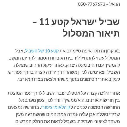
הראל – 050-7767673
שביל ישראל קטע 11 –
תיאור המסלול
בעיקרון זה תלוי איפה סיימתם את
קטע 10 של השביל
, אבל
המסלול עשוי להתחיל ליד בית הקברות הסמוך להר יונה ומשם
להמשיך עם רחוב מעלה יצחק. לאחר עיקול הרחוב שמאלה,
השביל יוצא ימינה לכיוון משהד דרך ירידה קצרה בדרך עפר. יש
לעקוב אחרי הסימונים בתוך משהד ולצאת בצדו המערבי.
אחרי הליכה קצרה על אספלט עובר השביל לדרך עפר המוצלת
בין חורשות אורנים. הוא ממשיך ויורד לכוון צפון מערב אל
החורשה הסמוכה לכניסה ל
גן הלאומי ציפורי
.
בחורשה נמצאים
שרידי סוללת אבן עליה עמדה אמת המים שהשתרעה מעין
משהד לציפורי העתיקה. בשביל לראות את החלק המרשים