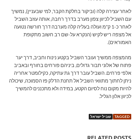
לאחר עצירה קלה (וביקור בחלקת הקבר, למי שבעניין), נמשיך
עם השביל לכיוון צפון מערב בדרך רחבה, אותה עוזב השביל
לאחר כ-1 ק"מ ועולה בעליה קלה מערבה דרך חורשה נטועה
אל מצפה ריש לקיש (הנקרא על-שם רב חשוב מתקופת
האמוראים).
מהמצפה ממשיך ועובר השביל בקטע נינוח וחביב, דרך יער
פתוח של אלוני תבור גדולים, ביניהם פורחים בחורף ובאביב
אלפי פרחים. השביל עובר דרך גת עתיקה, כקילומטר אחריה
ניתן לחתוך מתוואי השביל אל תחנת הדלק פז הסמוכה, שיכולה
להיות מקום נוח לסיום הקטע, במידה ולא מתכננים להמשיך
לכיוון אלון הגליל.
TAGGED
שביל ישראל
RELATED POSTS