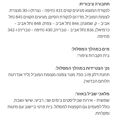
תחבורה ציבורית:
לנקודת המוצא מגיעים קווים 431 (חיפה – נצרת) ו-30 מנצרת.
לצומת המוביל, מדרום לנקודת הסיום, מגיעים הקווים 845 (תל
אביב – ק. שמונה), 846 (תל אביב – צפת), 848 (תל אביב –
כרמיאל), 836 (תל אביב – טבריה), 430 (חיפה – טבריה) ו-342
מחיפה.
מים במהלך המסלול:
בית הקברות ציפורי.
נק' הצטיידות במהלך המסלול:
תחנת דלק פז כ-750 מטר צפונה מצומת המוביל (ליד אנדרטת
הלוחם הבדואי).
מלאכי שביל באזור:
שמשית – אירוח שביליסטים בימים שני, רביעי, שישי ושבת,
כולל לפעמים גם הקפצות למסלול. בית פרטי ביישוב עם מיטות
ומקלחת.