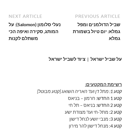
NEXT ARTICLE
PREVIOUS ARTICLE
שביל הדולמנים ומפל
נעלי סלומון (Salomon): על
גמלא: יום טיול בשמורת
המותג, סקירה ואיפה הכי
גמלא
משתלם לקנות
על שביל ישראל
|
ציוד לשביל ישראל
רשימת המקטעים:
קטע 1:
מתל דן ועד האריה השואג [קטע מבוטל]
קטע 1 החדש:
חרמון – בניאס
קטע 2 החדש:
בניאס – תל חי
קטע 2:
מתל-חי ועד מצודת ישע
קטע 3:
מנבי יושע לנחל דישון
קטע 4:
מנחל דישון להר מירון