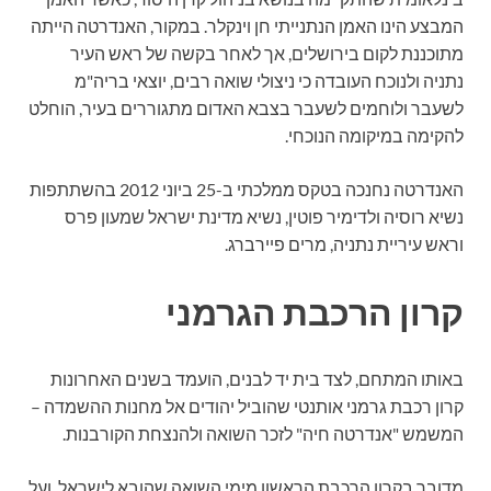
המבצע הינו האמן הנתנייתי חן וינקלר. במקור, האנדרטה הייתה
מתוכננת לקום בירושלים, אך לאחר בקשה של ראש העיר
נתניה ולנוכח העובדה כי ניצולי שואה רבים, יוצאי בריה"מ
לשעבר ולוחמים לשעבר בצבא האדום מתגוררים בעיר, הוחלט
להקימה במיקומה הנוכחי.
האנדרטה נחנכה בטקס ממלכתי ב-25 ביוני 2012 בהשתתפות
נשיא רוסיה ולדימיר פוטין, נשיא מדינת ישראל שמעון פרס
וראש עיריית נתניה, מרים פיירברג.
קרון הרכבת הגרמני
באותו המתחם, לצד בית יד לבנים, הועמד בשנים האחרונות
קרון רכבת גרמני אותנטי שהוביל יהודים אל מחנות ההשמדה –
המשמש "אנדרטה חיה" לזכר השואה ולהנצחת הקורבנות.
מדובר בקרון הרכבת הראשון מימי השואה שהובא לישראל, ועל