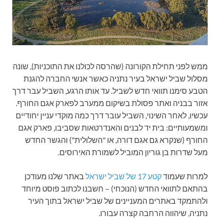
ממש לפני תחילת הקורונה (שהרסה לכולנו את התוכניות), שונה
מסלול שביל ישראל בעיר נתניה כאשר אנשי החברה להגנת
הטבע סימנו תוואי חדש לשביל. עד אותו הרגע, השביל עבר דרך
אזור בבניה ואתר פסולת בשיקום ממערב לפארק אגם החורף.
עכשיו, לאחר השינוי, השביל עובר דרך כמה מוקדי עניין יחודיים
ומשמעותיים: בית יד לבנים והאנדרטאות שסביבו, פארק אגם
החורף (שנקרא גם אגם דורה, או "השלולית") והגשר החדש
מעל שדרות בן גוריון המוביל לשמורת האירוסים.
למרות שעמוד
קטע 17 של שביל ישראל
באתר שלנו מעודכן
בהתאם לתוואי החדש (הנוכחי) – חשבנו לכתוב פוסט מיוחד
ולהתמקד באתרים המעניינים של שביל ישראל בתוך העיר
נתניה, שיהווה הרחבה קצרה עבורו.