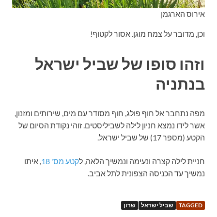
אירוס הארגמן
וכן, מדובר על צמח מוגן. אסור לקטוף!
וזהו סופו של שביל ישראל
בנתניה
מפה נתחבר אל חוף פולג, חוף מסודר עם מים, שירותים ומזנון,
אשר לידו נמצא חניון לילה לשביליסטים. זוהי נקודת הסיום של
הקטע (מספר 17) של שביל ישראל.
חניית לילה קצרה ונעימה ונמשיך הלאה, ל
קטע מס' 18
, איתו
נמשיך עד הכניסה הצפונית לתל אביב.
TAGGED
שביל ישראל
שרון