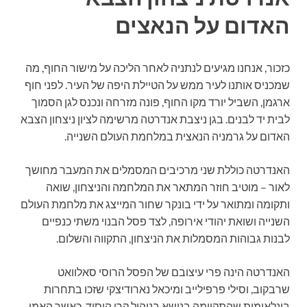
האדום על הנאצים
כזכור, אנחנו מגיעים לנתניה לאחר הליכה על מישור החוף, מה
שמכניס אותנו לעיר ממש על הטיילת היפה של העיר. לפני חוף
ארגמן, השביל יורד מקו החוף, פונה מזרחה ונכנס לגן הסמוך
לבית יד לבנים. בגן ניצבת אנדרטה מרשימה לציון ניצחון הצבא
האדום על גרמניה הנאצית במלחמת העולם השנייה.
האנדרטה כוללת שני מרכיבים המסמלים את המעבר מחושך
לאור – מוטיב חוזר המתאר את המלחמה והניצחון, שואה
ותקומה ומתואר על ידי בונקר שחור המייצג את מלחמת העולם
השנייה ושואת יהודי אירופה, לצד פסל הבנוי משתי כנפיים
לבנות גבוהות המסמלות את הניצחון, התקווה והשלום.
האנדרטה הינה פרי עיצובם של הפסל הרוסי סאלוואט
שרבקוב, וסילי פרפילייב ומיכאל נארודיצקי שזכו בתחרות
בינלאומית שהתקיימה בנושא בניהול קרן היסוד, כאשר האמן