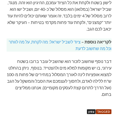
לישון בשטח ולקחת את כל הציוד עמכם, ההיגיון הוא זהה. מנגד,
שביל ישראל (במלואו) הוא מסלול של כ-40 יום, ושביל ישו הוא
לרוב מסלול של 4 ימים בלבד. זה אומר שאתם יכולים להיות עוד
יותר "קמצנים", ולקחת עוד פחות מקדמי בטיחות – העיקר שלא
יכאב לכם הגב.
לקריאה נוספת –
ציוד לשביל ישראל: מה לקחת, על מה לוותר
וכל מה שחשוב לדעת
דבר נוסף שחשוב לזכור הוא שהשביל עובר ברובו בשטח
עירוני, בו יש מקומות למלא מים ולהצטייד. בנוסף, ניתן בהחלט
למצוא אופציות לינה לאורך המסלול במחירים של פחות מ-100
ש"ח ללילה לאדם, ולחסוך לעצמכם את הסבל והמשקל על הגב
(ועל הדרך לתרום קצת לעסקים מקומיים). אנחנו ממליצים
בחום.
TAGGED
צפון