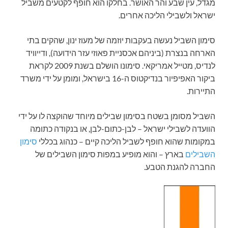
מגדל, עין שבע והר האושר. בחלקו הוא חופף לקטעים משביל
ישראל ולשבילי הליכה אחרים.
סימון השביל נעשה בעקבות יוזמה של מעוז ינון, שהקים בתי
הארחה בנצרת (ביניהם אכסניית פאוזי עזר הידועה), ודייוויד
לנדיס, מטייל אמריקאי. סימונו הושלם בשנת 2009 לקראת
ביקור האפיפיור בנדיקטוס ה-16 בישראל, ומומן על ידי משרד
התיירות.
השביל מסומן בשטח בסימון שבילים מיוחד שהוקצה לו על ידי
הוועדה לשבילי ישראל – לבן-כתום-לבן, או בנקודה כתומה
במקומות שהוא חופף לשביל הליכה קיים – כנהוג בכללי
סימון
השבילים
בארץ – והוא מופיע במפות סימון השבילים של
החברה להגנת הטבע.