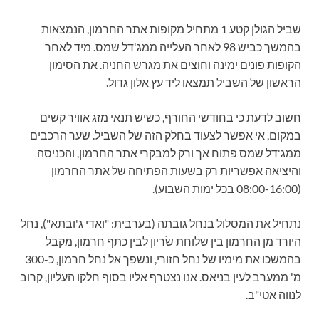
שביל הגולן קטע 1 מתחיל מקופות אתר החרמון, הנמצאות
בהמשך כביש 98 לאחר העלייה ממג'דל שמס. מיד לאחר
הקופות פונים ימינה וחוצים את מגרש החניה. את הסימון
הראשון של השביל תמצאו ליד עץ אלון גדול.
חשוב לדעת כי בחודשי החורף, כשיש תנאי מזג אוויר קשים
במקום, אי אפשר לצעוד בחלק הזה של השביל. שער הרכבים
ממג'דל שמס פתוח אך ורק למבקרי אתר החרמון, והכניסה
והיציאה אפשריות רק בשעות הפתיחה של אתר החרמון
(08:00-16:00 בכל ימות השבוע).
נתחיל את המסלול בנחל גובתה (בערבית: "ואדי ג'ובתא"), נחל
היורד מן החרמון בין שלוחת שׂריון לבין כתף חרמון, מקבל
בהמשכו את מימיו של נחל חזורי, ונשפך אל נחל חרמון, כ-300
מ' ממערב לעין בניאס. אנו נצטרף אליו בסוף חלקו העליון, קרוב
לנווה אטי"ב.