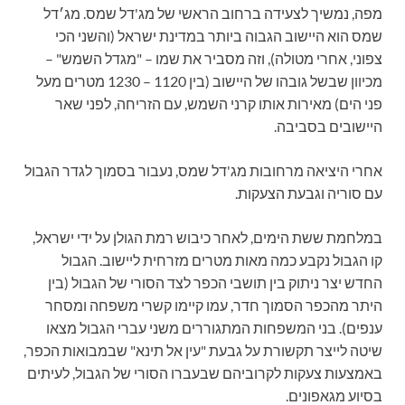
מפה, נמשיך לצעידה ברחוב הראשי של מג'דל שמס. מג׳דל
שמס הוא היישוב הגבוה ביותר במדינת ישראל (והשני הכי
צפוני, אחרי מטולה), וזה מסביר את שמו – "מגדל השמש" –
מכיוון שבשל גובהו של היישוב (בין 1120 – 1230 מטרים מעל
פני הים) מאירות אותו קרני השמש, עם הזריחה, לפני שאר
היישובים בסביבה.
אחרי היציאה מרחובות מג'דל שמס, נעבור בסמוך לגדר הגבול
עם סוריה וגבעת הצעקות.
במלחמת ששת הימים, לאחר כיבוש רמת הגולן על ידי ישראל,
קו הגבול נקבע כמה מאות מטרים מזרחית ליישוב. הגבול
החדש יצר ניתוק בין תושבי הכפר לצד הסורי של הגבול (בין
היתר מהכפר הסמוך חדר, עמו קיימו קשרי משפחה ומסחר
ענפים). בני המשפחות המתגוררים משני עברי הגבול מצאו
שיטה לייצר תקשורת על גבעת "עין אל תינא" שבמבואות הכפר,
באמצעות צעקות לקרוביהם שבעברו הסורי של הגבול, לעיתים
בסיוע מגאפונים.