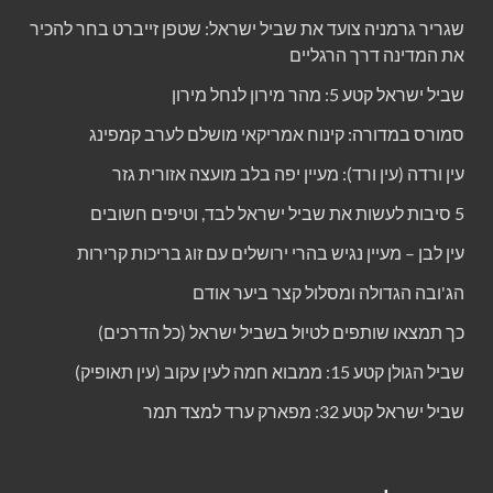
שגריר גרמניה צועד את שביל ישראל: שטפן זייברט בחר להכיר
את המדינה דרך הרגליים
שביל ישראל קטע 5: מהר מירון לנחל מירון
סמורס במדורה: קינוח אמריקאי מושלם לערב קמפינג
עין ורדה (עין ורד): מעיין יפה בלב מועצה אזורית גזר
5 סיבות לעשות את שביל ישראל לבד, וטיפים חשובים
עין לבן – מעיין נגיש בהרי ירושלים עם זוג בריכות קרירות
הג'ובה הגדולה ומסלול קצר ביער אודם
כך תמצאו שותפים לטיול בשביל ישראל (כל הדרכים)
שביל הגולן קטע 15: ממבוא חמה לעין עקוב (עין תאופיק)
שביל ישראל קטע 32: מפארק ערד למצד תמר