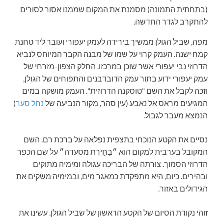
(בתחתית התמונה) מסמנת את המקום שממנו אסור לסורים
להתקרב לגדר החדשה.
מפה, שביל הגולן ממשיך בירידה לעמק יעפורי ועובר ליד טחנת
קמח ישנה. העמק קרוי על שמו של מבנה הקבר המיוחס לנביא
הדרוזי נבי יעפורי אשר שוכן במרכזו. החלק הצפון-מזרחי של
עמק יעפורי ידוע בתור עמק הדובדבנים והתפוחים של הגולן,
וזכה לקבל את השם "טוסקנה הדרוזית". העמק מושקה במים
המגיעים מראס אל נאבע (עין סהר, מקור הנביעה של
נחל סער
)
הנמצא מעבר לגבול.
נסיים את הקטע הנוכחי בתצפית נפלאה על ברכת רם. השם
המקובל בערבית למקום הוא ״בֻּחַיְרֶת מסעדה״ על שם הכפר
הדרוזי הסמוך. צורתה של הבריכה עגולה ומימיה מתוקים
ובהירים. כיום, היא מתפקדת כמאגר מים, ובמימיה משקים את
הגידולים באזור.
זוהי נקודת הסיום של הקטע הראשון של שביל הגולן. עשינו את