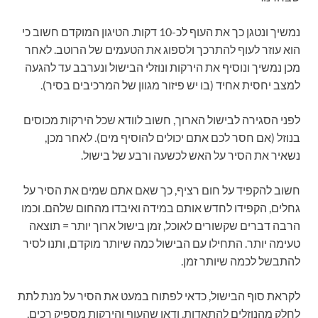
נמשיך ונטגן כך את העוף לכ-10 דקות. הטיגון המוקדם חשוב כי
הוא עוזר לעוף להתרכך ולספוג את הטעמים של הרוטב. לאחר
מכן נמשיך ונוסיף את הירקות ונוזלי הבישול ונערבב עד להגעה
למצב יחסית אחיד (בו יש פיזור מגוון של המרכיבים בסיר).
לפני הסגירה לבישול הארוך, חשוב לוודא שכל הירקות מכוסים
בנוזל (אם חסר לכם אתם יכולים להוסיף מים). לאחר מכן,
נשאיר את הסיר על האש לכשעה ורבע של בישול.
חשוב להקפיד על חום רציף, כך שאם אתם שמים את הסיר על
גחלים, הקפידו לחדש אותם במידה ואיבדו מהחום שלהם. וכמו
הרבה דברים שקשורים לאוכל, זמן בישול ארוך יותר = תוצאה
טעימה יותר. התחילו עם הבישול כמה שיותר מוקדם, ותנו לסיר
להתבשל לכמה שיותר זמן.
לקראת סוף הבישול, כדאי לפתוח במעט את הסיר על מנת לתת
לחלק מהנוזלים להתאדות. ודאו שהעוף והירקות מספיק רכים,