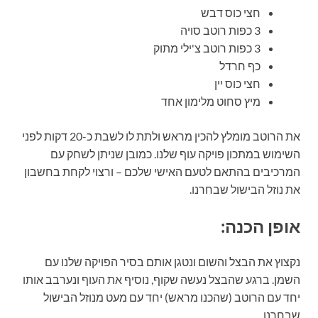
חצי כוס דבש
3 כפות רוטב סויה
3 כפות רוטב צ'ילי מתוק
כף חרדל
חצי כוס יין
מיץ סחוט מלימון אחד
את הרוטב מומלץ להכין מראש ולתת לו לשבת כ-20 דקות לפני
השימוש במתכון פויקה עוף שלנו. כמובן שניתן לשחק עם
המרכיבים בהתאם לטעם האישי שלכם – ורצוי לקחת בחשבון
את נוזל הבישול שבחרנו.
אופן הכנה:
נקצוץ את הבצל והשום ונטגן אותם בסיר הפויקה שלנו עם
השמן. ברגע שהבצל נעשה שקוף, נוסיף את העוף ונערבב אותו
יחד עם הרוטב (שהכנו מראש) יחד עם מעט מנוזל הבישול
שבחרנו.