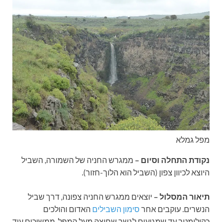
מפל גמלא
נקודת התחלה וסיום –
ממגרש החניה של השמורה, השביל
היוצא לכיוון צפון (השביל הוא הלוך-חזור).
תיאור המסלול –
יוצאים ממגרש החניה צפונה, דרך שביל
הנשרים. עוקבים אחר
סימון השבילים
האדום והולכים
כקילומטר עד שמגיעים לגשר שחוצה מעל המפל. ממשיכים עוד