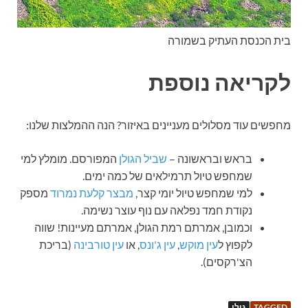
בית הכנסת העתיק בשמורה
לקריאה נוספת
מחפשים עוד מסלולים מעניינים באיזור? הנה ההמלצות שלנו:
בראש ובראשונה –
שביל הגולן
המפורסם. מומלץ למי
שמחפש טיול תרמילאים של כמה ימים.
למי שמחפש טיול יומי קצר,
מבצר קלעת נמרוד
מספק
נקודת חמד נפלאה עם נוף עוצר נשימה.
וכמובן, אמרתם רמת הגולן, אמרתם מעיינות! שווה
לקפוץ ל
עין מוקש
,
עין ג'ונס
, או
עין טורבינה
(בריכת
הצ'רקסים).
TAGGED
גולן