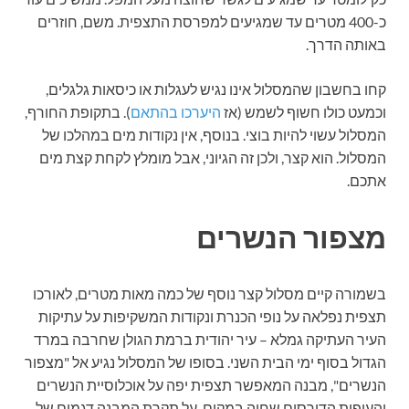
כ-400 מטרים עד שמגיעים למפרסת התצפית. משם, חוזרים
באותה הדרך.
קחו בחשבון שהמסלול אינו נגיש לעגלות או כיסאות גלגלים,
וכמעט כולו חשוף לשמש (אז
היערכו בהתאם
). בתקופת החורף,
המסלול עשוי להיות בוצי. בנוסף, אין נקודות מים במהלכו של
המסלול. הוא קצר, ולכן זה הגיוני, אבל מומלץ לקחת קצת מים
אתכם.
מצפור הנשרים
בשמורה קיים מסלול קצר נוסף של כמה מאות מטרים, לאורכו
תצפית נפלאה על נופי הכנרת ונקודות המשקיפות על עתיקות
העיר העתיקה גמלא – עיר יהודית ברמת הגולן שחרבה במרד
הגדול בסוף ימי הבית השני. בסופו של המסלול נגיע אל "מצפור
הנשרים", מבנה המאפשר תצפית יפה על אוכלוסיית הנשרים
והעופות הדורסים שחיה במקום. על תקרת המבנה דגמים של