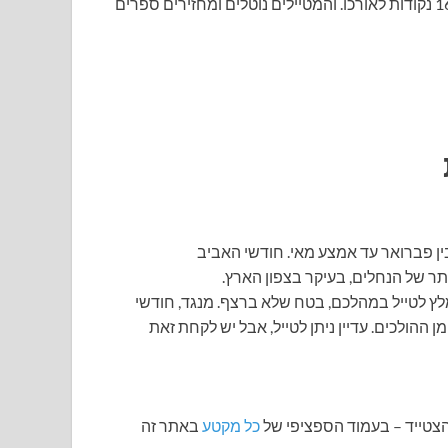
מאוחסנים בארגזים הצבועים בצבעי סימון השביל, מפוזרים ב-16 נקודות לאורכו. והמטיילים נוטלים ומחזירים ספרים
ין פברואר עד אמצע מאי. חודשי האביב
תר של הנחלים, בעיקר בצפון הארץ.
מלץ לטייל במהלכם, בטח שלא ברצף. מנגד, חודשי
ההולכים. עדיין ניתן לטייל, אבל יש לקחת זאת
הצטייד – בעמוד הספציפי של
כל מקטע
באתר זה