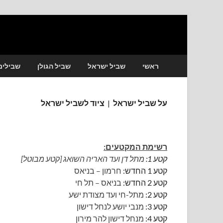
שביליסט
הכל למטייל בשבילי ישראל
ראשי
שביל ישראל
שביל הגולן
שבילים
על שביל ישראל
|
ציוד לשביל ישראל
רשימת המקטעים:
קטע 1:
מתל דן ועד האריה השואג [קטע מבוטל]
קטע 1 החדש:
חרמון – בניאס
קטע 2 החדש:
בניאס – תל חי
קטע 2:
מתל-חי ועד מצודת ישע
קטע 3:
מנבי יושע לנחל דישון
קטע 4:
מנחל דישון להר מירון