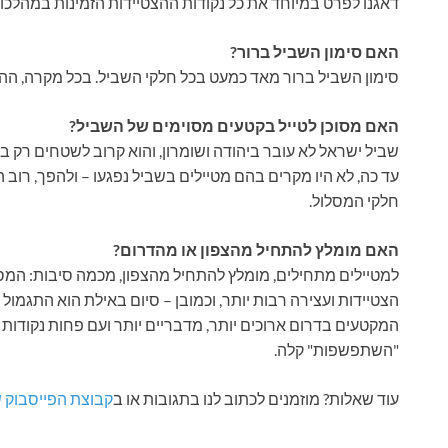
דאגנו לפרט במיוחד את כל נקודות ההצטיידות הזמינות במהלכו.
האם סימון השביל ברור?
סימון השביל ברור מאד כמעט בכל חלקי השביל. בכל מקרה, ההליכ
האם מסוכן לטייל בקטעים מסוימים של השביל
?
שביל ישראל לא עובר ביהודה ושומרון, והוא קרוב לשטחים רק בא
עד כה, לא היו מקרים בהם מטיילים בשביל נפגעו – ולהפך, רוב
חלקי המסלול.
האם מומלץ להתחיל מהצפון או מהדרום?
למטיילים מתחילים, מומלץ להתחיל מהצפון, מכמה סיבות: המסלו
הצטיידות ועצירה רבות יותר, וכמובן – סיום באילת הוא התגמול 
המקטעים בדרום ארוכים יותר, מדבריים יותר ועם פחות נקודות 
"השתפשפות" קלה.
עוד שאלות? מוזמנים לכתוב לנו בתגובות או ב
קבוצת הפייסבוק ש