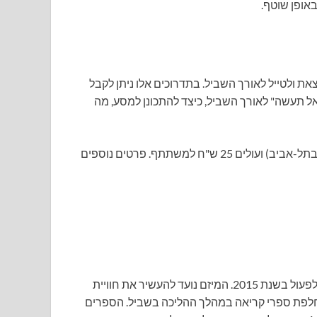
אופן שוטף.
ת ולטייל לאורך השביל. בתדרוכים אלו ניתן לקבל
ואל תעשה" לאורך השביל, כיצד להתכונן למסע, מה
התדרוכים מתקיימים בבניין החברה להגנת הטבע (רח' הנגב 2 בתל-אביב) ועולים 25 ש"ח למשתתף. פרטים נוספים
ספריית השביל הוא מיזם קריאה של רשות הטבע והגנים שהחל לפעול בשנת 2015. המיזם נועד להעשיר את חוויית
חלפת ספרי קריאה במהלך ההליכה בשביל. הספרים