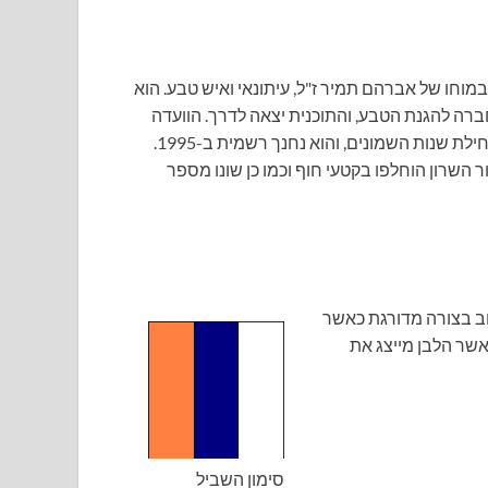
 במוחו של אברהם תמיר ז"ל, עיתונאי ואיש טבע. הוא
חברה להגנת הטבע, והתוכנית יצאה לדרך. הוועדה
לשבילי ישראל החלה את עבודות התיכנון של התוואי וסימונו בתחילת שנות השמונים, והוא נחנך רשמית ב-1995.
 השרון הוחלפו בקטעי חוף וכמו כן שונו מספר
וב בצורה מדורגת כאשר
כאשר הלבן מייצג את
סימון השביל