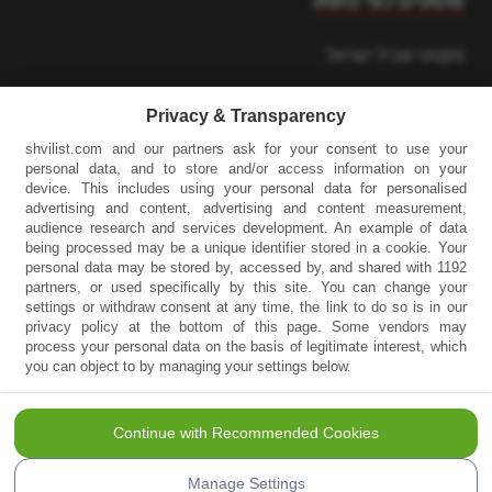
פוסטים לפי נושא:
מקטעי שביל ישראל
מקטעי שביל הגולן
Privacy & Transparency
shvilist.com and our partners ask for your consent to use your
שביל ישראל באופניים
personal data, and to store and/or access information on your
device. This includes using your personal data for personalised
advertising and content, advertising and content measurement,
ים אל ים
audience research and services development. An example of data
being processed may be a unique identifier stored in a cookie. Your
שביל ישו
personal data may be stored by, accessed by, and shared with 1192
partners, or used specifically by this site. You can change your
settings or withdraw consent at any time, the link to do so is in our
ציוד ועזרים
privacy policy at the bottom of this page. Some vendors may
process your personal data on the basis of legitimate interest, which
you can object to by managing your settings below.
ספר שביל ישראל בהנחה בלעדית!
Continue with Recommended Cookies
Manage Settings